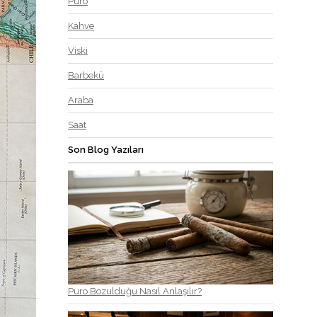
Puro
Kahve
Viski
Barbekü
Araba
Saat
Son Blog Yazıları
Puro Bozulduğu Nasıl Anlaşılır?