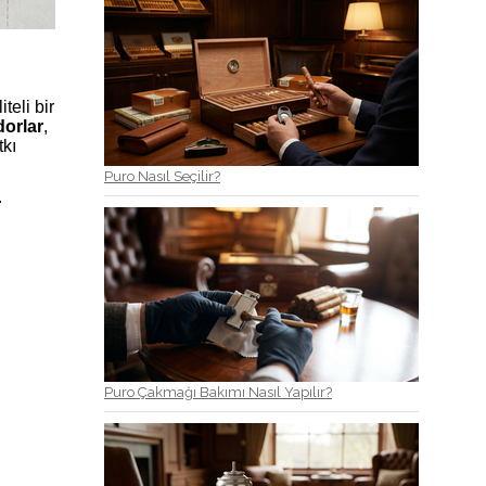
teli bir
orlar
,
tkı
Puro Nasıl Seçilir?
.
Puro Çakmağı Bakımı Nasıl Yapılır?