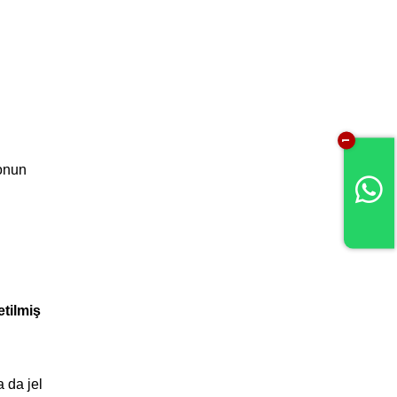
1
ronun
tilmiş
a da jel