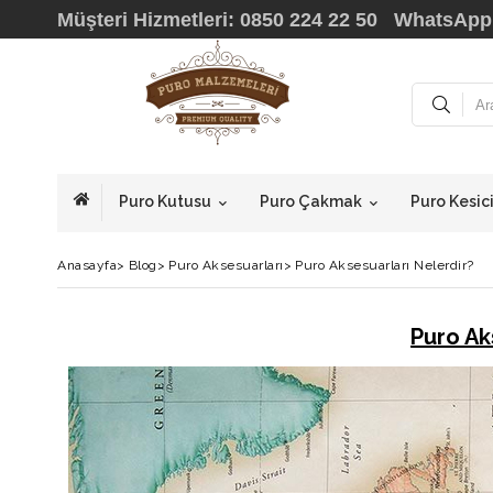
Müşteri Hizmetleri: 0850 224 22 50 WhatsApp
Puro Kutusu
Puro Çakmak
Puro Kesic
Anasayfa
>
Blog
>
Puro Aksesuarları
>
Puro Aksesuarları Nelerdir?
Puro Ak