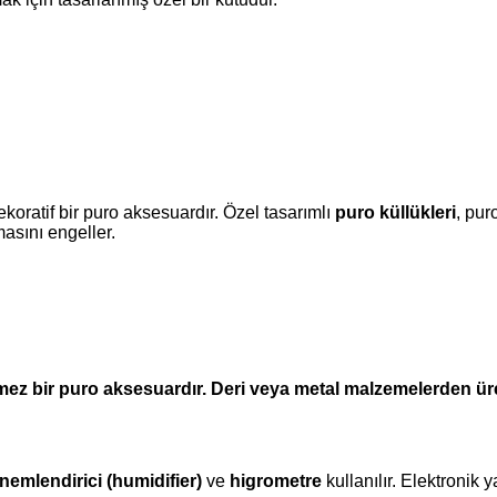
koratif bir puro aksesuardır. Özel tasarımlı
puro küllükleri
, pu
masını engeller.
ez bir puro aksesuardır. Deri veya metal malzemelerden üre
nemlendirici (humidifier)
ve
higrometre
kullanılır. Elektronik y