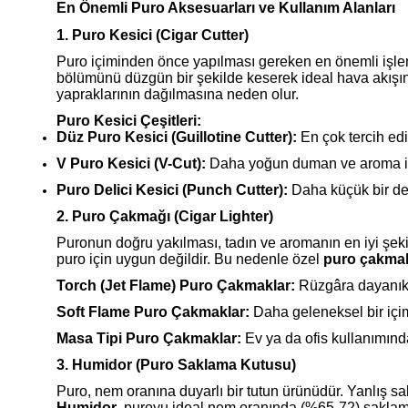
En Önemli Puro Aksesuarları ve Kullanım Alanları
1. Puro Kesici (Cigar Cutter)
Puro içiminden önce yapılması gereken en önemli işle
bölümünü düzgün bir şekilde keserek ideal hava akışını 
yapraklarının dağılmasına neden olur.
Puro Kesici Çeşitleri:
Düz Puro Kesici (Guillotine Cutter):
En çok tercih edi
V Puro Kesici (V-Cut):
Daha yoğun duman ve aroma iste
Puro Delici Kesici (Punch Cutter):
Daha küçük bir del
2. Puro Çakmağı (Cigar Lighter)
Puronun doğru yakılması, tadın ve aromanın en iyi şekil
puro için uygun değildir. Bu nedenle özel
puro çakmak
Torch (Jet Flame) Puro Çakmaklar:
Rüzgâra dayanıklı
Soft Flame Puro Çakmaklar:
Daha geleneksel bir içi
Masa Tipi Puro Çakmaklar:
Ev ya da ofis kullanımında 
3. Humidor (Puro Saklama Kutusu)
Puro, nem oranına duyarlı bir tutun ürünüdür. Yanlış s
Humidor
, puroyu ideal nem oranında (%65-72) saklama