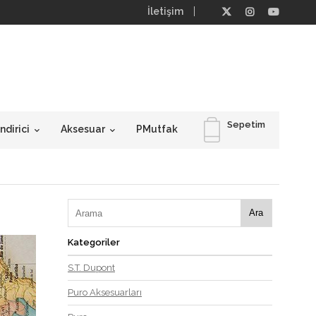
İletişim
Sepetim
dirici
Aksesuar
PMutfak
Ara
Kategoriler
S.T. Dupont
Puro Aksesuarları