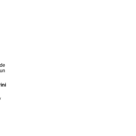
 de
nun
ini
r