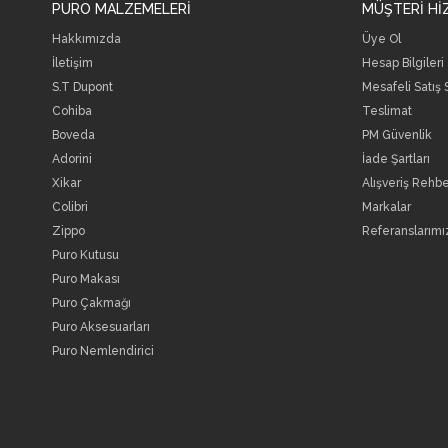
PURO MALZEMELERİ
MÜŞTERİ Hİ
Hakkımızda
Üye Ol
İletişim
Hesap Bilgileri
S.T Dupont
Mesafeli Satış
Cohiba
Teslimat
Boveda
PM Güvenlik
Adorini
İade Şartları
Xikar
Alışveriş Rehbe
Colibri
Markalar
Zippo
Referanslarımı
Puro Kutusu
Puro Makası
Puro Çakmağı
Puro Aksesuarları
Puro Nemlendirici