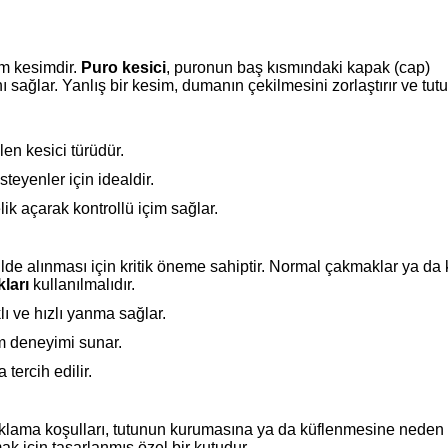
m kesimdir.
Puro kesici
, puronun baş kısmındaki kapak (cap)
sağlar. Yanlış bir kesim, dumanın çekilmesini zorlaştırır ve tut
len kesici türüdür.
yenler için idealdir.
ik açarak kontrollü içim sağlar.
de alınması için kritik öneme sahiptir. Normal çakmaklar ya da k
ları
kullanılmalıdır.
 ve hızlı yanma sağlar.
m deneyimi sunar.
tercih edilir.
aklama koşulları, tutunun kurumasına ya da küflenmesine neden o
k için tasarlanmış özel bir kutudur.