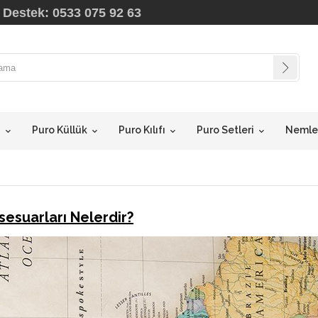
 Destek: 0533 075 92 63
i
Puro Küllük
Puro Kılıfı
Puro Setleri
Nemlen
sesuarları Nelerdir?