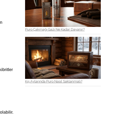
un
Puro Çakmağı Gazı Ne Kadar Dayanır?
ibritler
Kış Aylarında Puro Nasıl Saklanmalı?
labilir.