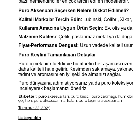
bazlı nemlendiriciler en çok tercih edilen modellerdir.
Puro Aksesuarı Seçerken Nelere Dikkat Edilmeli?
Kaliteli Markalar Tercih Edin:
Lubinski, Colibri, Xikar, 
Kullanım Amacına Uygun Ürün Seçin:
Ev, ofis ya da
Malzeme Kalitesi:
Çelik, paslanmaz metal ya da doğa
Fiyat-Performans Dengesi:
Uzun vadede kaliteli ürünle
Puro Keyfini Tamamlayan Detaylar
Puro içmek bir ritüeldir ve bu ritüelin her aşaması özen
daha kaliteli hale getirir. Kesimden saklamaya, yakm
tadını ve aromasını en iyi şekilde almanızı sağlar.
Puro dünyasına adım atıyorsanız ya da puro koleksiyon
inceleyerek başlamanızı öneririz.
Etiketler:
puro aksesuarları, puro kesici, puro çakmağı, humidor,
çeşitleri, puro aksesuar markaları, puro taşıma aksesuarları
Temmuz 22, 2025
Listeye dön