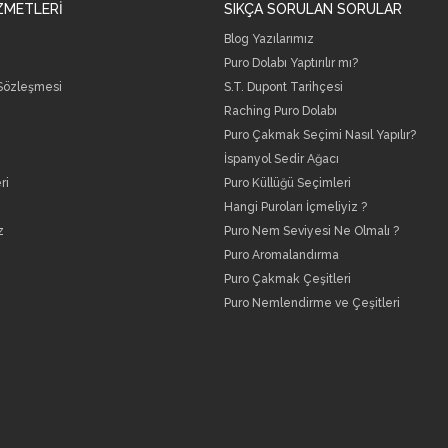
ZMETLERİ
SIKÇA SORULAN SORULAR
Blog Yazılarımız
Puro Dolabı Yaptırılır mı?
 Sözleşmesi
S.T. Dupont Tarihçesi
Raching Puro Dolabı
Puro Çakmak Seçimi Nasıl Yapılır?
İspanyol Sedir Ağacı
ri
Puro Küllüğü Seçimleri
Hangi Puroları İçmeliyiz ?
z
Puro Nem Seviyesi Ne Olmalı ?
Puro Aromalandırma
Puro Çakmak Çeşitleri
Puro Nemlendirme ve Çeşitleri