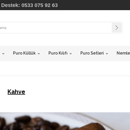
 Destek: 0533 075 92 63
i
Puro Küllük
Puro Kılıfı
Puro Setleri
Nemlen
Kahve