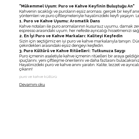
"Mükemmel Uyum: Puro ve Kahve Keyfinin Buluştuğu An"
Kahvenin sıcaklığı ve puroların eşsiz aroması, gerçek bir keyif an
yöntemleri ve puro çiftleşmeleriyle hayalinizdeki keyfi yaşayın. Le
1. Puro ve Kahve Uyumu: Aromatik Dans
Kahve notaları ile puro aromalarının kusursuz uyumu, damak zevkin
espresso arasındaki uyum, her nefeste ayrıcalığı hissetmenizi sağl
2. En İyi Puro ve Kahve Markaları: Kaliteyi Keşfedin
Sizin için seçtiğimiz en iyi puro ve kahve markalarıyla tanışın. 
çekirdekleri arasındaki eşsiz dengeyi keşfedin.
3. Puro Kültürü ve Kahve Ritüelleri: Tutkunuza Saygı
Puro içmenin asaletiyle kahve içmenin ritüelleri bir araya geldiğin
ipuçlarını, yeni çiftleşme önerilerini ve daha fazlasını bulacaksınız
Hayalinizdeki puro ve kahve anını yaratın. Kalite, lezzet ve ayrı
çıkarın!
puro ve kahve kültürü
Devamını oku