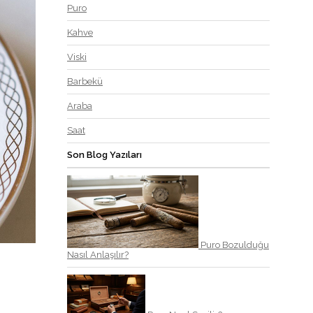
Puro
Kahve
Viski
Barbekü
Araba
Saat
Son Blog Yazıları
Puro Bozulduğu
Nasıl Anlaşılır?