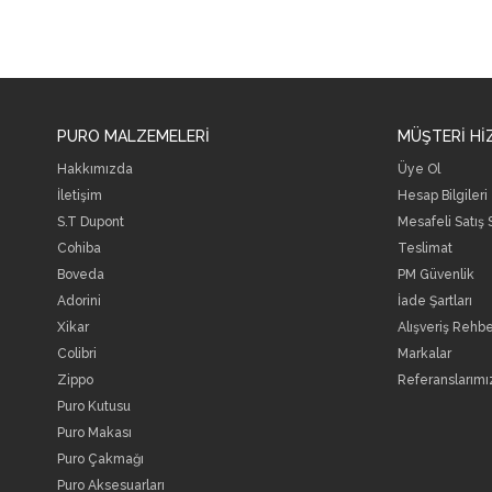
PURO MALZEMELERİ
MÜŞTERİ Hİ
Hakkımızda
Üye Ol
İletişim
Hesap Bilgileri
S.T Dupont
Mesafeli Satış
Cohiba
Teslimat
Boveda
PM Güvenlik
Adorini
İade Şartları
Xikar
Alışveriş Rehbe
Colibri
Markalar
Zippo
Referanslarımı
Puro Kutusu
Puro Makası
Puro Çakmağı
Puro Aksesuarları