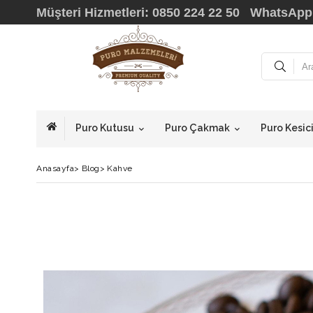
Müşteri Hizmetleri: 0850 224 22 50 WhatsApp
Puro Kutusu
Puro Çakmak
Puro Kesic
Anasayfa
>
Blog
>
Kahve