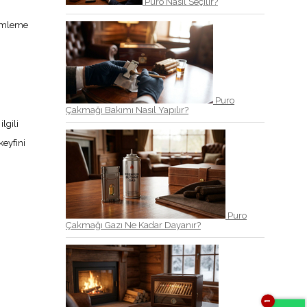
Puro Nasıl Seçilir?
 demleme
Puro
Çakmağı Bakımı Nasıl Yapılır?
lgili
keyfini
Puro
Çakmağı Gazı Ne Kadar Dayanır?
1