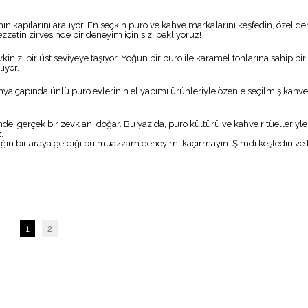
ının kapılarını aralıyor. En seçkin puro ve kahve markalarını keşfedin, özel
zzetin zirvesinde bir deneyim için sizi bekliyoruz!
izi bir üst seviyeye taşıyor. Yoğun bir puro ile karamel tonlarına sahip bir
ıyor.
Dünya çapında ünlü puro evlerinin el yapımı ürünleriyle özenle seçilmiş kahve
de, gerçek bir zevk anı doğar. Bu yazıda, puro kültürü ve kahve ritüelleriyle i
.
calığın bir araya geldiği bu muazzam deneyimi kaçırmayın. Şimdi keşfedin ve 
1
2