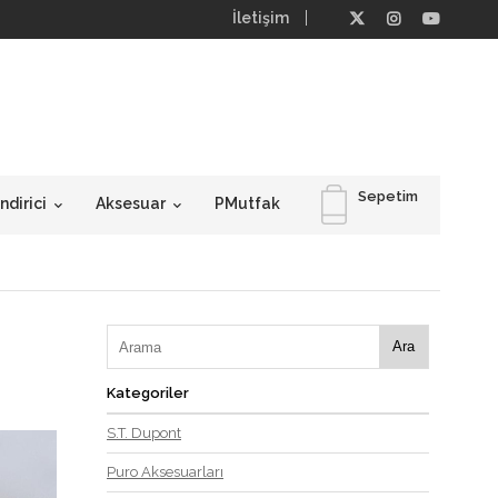
İletişim
Sepetim
dirici
Aksesuar
PMutfak
Ara
Kategoriler
S.T. Dupont
Puro Aksesuarları