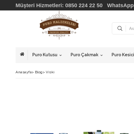
Müşteri Hizmetleri: 0850 224 22 50 WhatsApp
Puro Kutusu
Puro Çakmak
Puro Kesic
Anasayfa
>
Blog
>
Viski