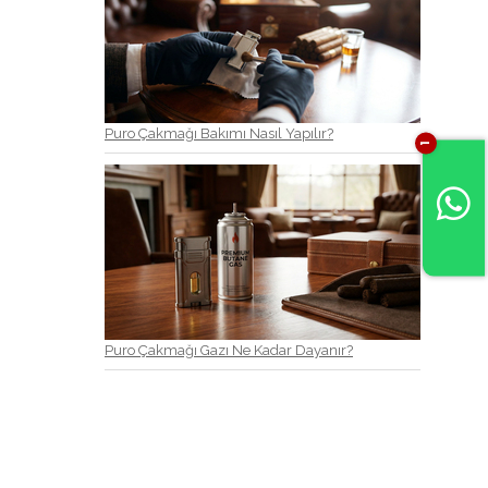
Puro Çakmağı Bakımı Nasıl Yapılır?
1
Puro Çakmağı Gazı Ne Kadar Dayanır?