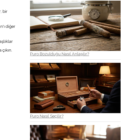
, bir
n'ı diğer
aşlıklar
 çıkın.
Puro Bozulduğu Nasıl Anlaşılır?
Puro Nasıl Seçilir?