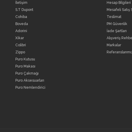
İletişim
Hesap Bilgileri
S.T Dupont
Mesafeli Satış
Cohiba
Teslimat
Boveda
PM Güvenlik
Adorini
İade Şartları
Xikar
Alışveriş Rehbe
Colibri
Markalar
Zippo
Referanslarımı
Puro Kutusu
Puro Makası
Puro Çakmağı
Puro Aksesuarları
Puro Nemlendirici