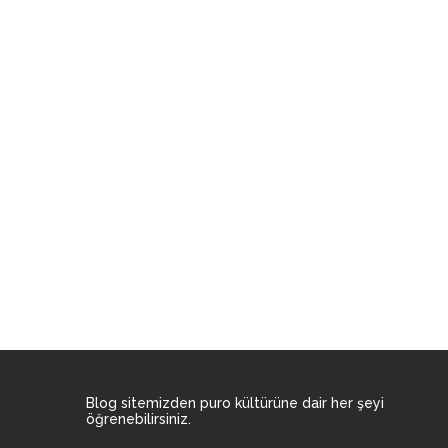
Blog sitemizden puro kültürüne dair her şeyi
öğrenebilirsiniz.