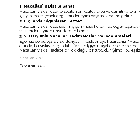
1. Macallan'ın Distile Sanatı
Macallan viskisi, özenle seçilen en kaliteli arpa ve damıtma teknikle
içkiyi sadece içmek değil, bir deneyim yaşamak haline getirir.
2. Fıçılarda Olgunlaşan Lezzet
Macallan viskisi, özel seçilmiş şeri meşe fıçılarında olgunlaşarak ka
viskilerden ayıran unsurlardan biridir.
3. SEO Uyumlu Macallan Tadım Notları ve İncelemeleri
Eğer siz de bu eşsiz viski dünyasını keşfetmeye hazırsanız, "Macal
altında, bu viskiyle ilgili daha fazla bilgiye ulaşabilir ve lezzet notl
Macallan viskisi, sadece bir içki değil, bir tutkudur. Şimdi, bu eşs
Macallan Viski
Devamını oku