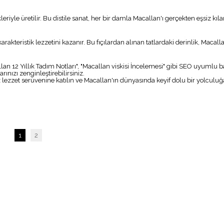
riyle üretilir. Bu distile sanat, her bir damla Macallan'ı gerçekten eşsiz kılar
rakteristik lezzetini kazanır. Bu fıçılardan alınan tatlardaki derinlik, Macalla
lan 12 Yıllık Tadım Notları", "Macallan viskisi İncelemesi" gibi SEO uyumlu b
arınızı zenginleştirebilirsiniz.
iz lezzet serüvenine katılın ve Macallan'ın dünyasında keyif dolu bir yolculuğa
1
2