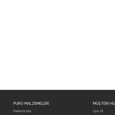
PURO MALZEMELERİ
MÜŞTERİ Hİ
Hakkımızda
Üye Ol