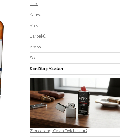
Puro
Kahve
Viski
Barbekü
Araba
Saat
Son Blog Yazıları
Zippo Hangi Gazla Doldurulur?