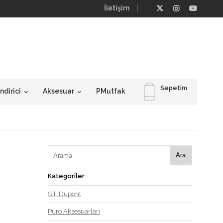
İletişim
Sepetim
dirici
Aksesuar
PMutfak
Ara
Kategoriler
S.T. Dupont
Puro Aksesuarları