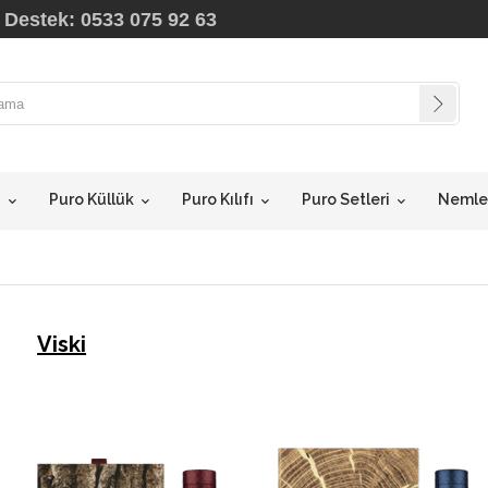
 Destek: 0533 075 92 63
i
Puro Küllük
Puro Kılıfı
Puro Setleri
Nemlen
Viski